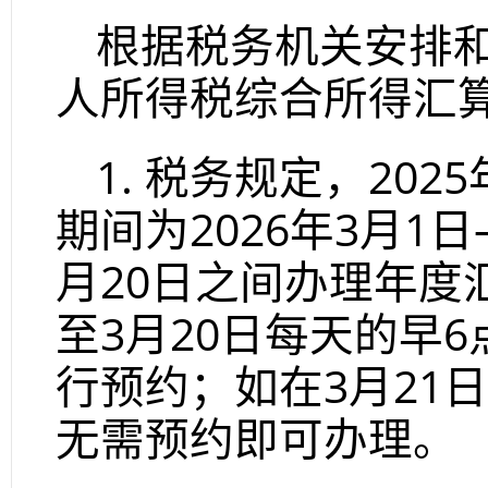
根据税务机关安排
人所得税综合所得汇
1.
税务规定，
2025
期间为
2026
年
3
月
1
日
月
20
日之间办理年度
至
3
月
20
日每天的早
6
行预约；如在
3
月
21
日
无需预约即可办理。